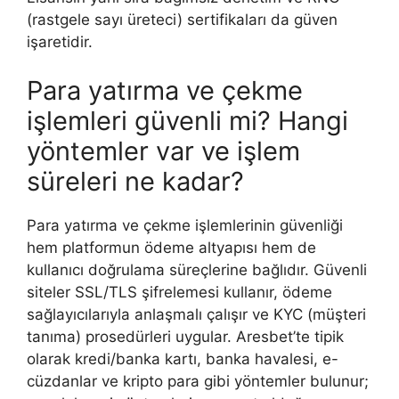
(rastgele sayı üreteci) sertifikaları da güven
işaretidir.
Para yatırma ve çekme
işlemleri güvenli mi? Hangi
yöntemler var ve işlem
süreleri ne kadar?
Para yatırma ve çekme işlemlerinin güvenliği
hem platformun ödeme altyapısı hem de
kullanıcı doğrulama süreçlerine bağlıdır. Güvenli
siteler SSL/TLS şifrelemesi kullanır, ödeme
sağlayıcılarıyla anlaşmalı çalışır ve KYC (müşteri
tanıma) prosedürleri uygular. Aresbet’te tipik
olarak kredi/banka kartı, banka havalesi, e-
cüzdanlar ve kripto para gibi yöntemler bulunur;