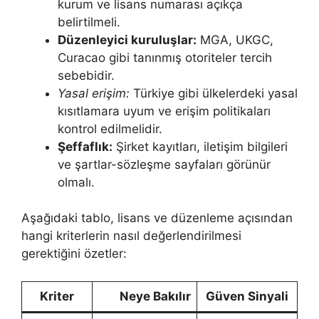
kurum ve lisans numarası açıkça
belirtilmeli.
Düzenleyici kuruluşlar:
MGA, UKGC,
Curacao gibi tanınmış otoriteler tercih
sebebidir.
Yasal erişim:
Türkiye gibi ülkelerdeki yasal
kısıtlamara uyum ve erişim politikaları
kontrol edilmelidir.
Şeffaflık:
Şirket kayıtları, iletişim bilgileri
ve şartlar-sözleşme sayfaları görünür
olmalı.
Aşağıdaki tablo, lisans ve düzenleme açısından
hangi kriterlerin nasıl değerlendirilmesi
gerektiğini özetler:
Kriter
Neye Bakılır
Güven Sinyali