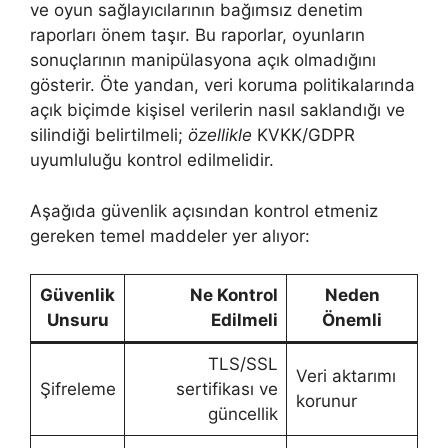
ve oyun sağlayıcılarının bağımsız denetim
raporları önem taşır. Bu raporlar, oyunların
sonuçlarının manipülasyona açık olmadığını
gösterir. Öte yandan, veri koruma politikalarında
açık biçimde kişisel verilerin nasıl saklandığı ve
silindiği belirtilmeli;
özellikle
KVKK/GDPR
uyumluluğu kontrol edilmelidir.
Aşağıda güvenlik açısından kontrol etmeniz
gereken temel maddeler yer alıyor:
Güvenlik
Ne Kontrol
Neden
Unsuru
Edilmeli
Önemli
TLS/SSL
Veri aktarımı
Şifreleme
sertifikası ve
korunur
güncellik