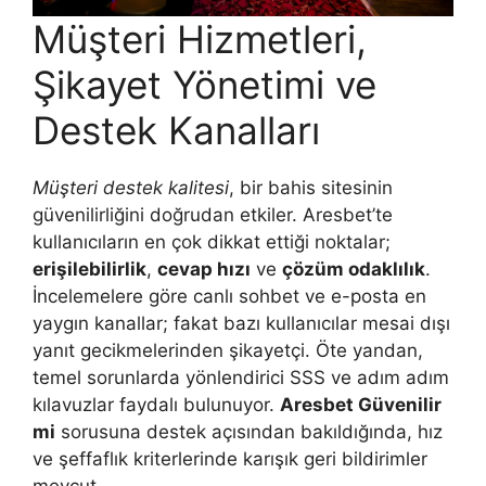
Müşteri Hizmetleri,
Şikayet Yönetimi ve
Destek Kanalları
Müşteri destek kalitesi
, bir bahis sitesinin
güvenilirliğini doğrudan etkiler. Aresbet’te
kullanıcıların en çok dikkat ettiği noktalar;
erişilebilirlik
,
cevap hızı
ve
çözüm odaklılık
.
İncelemelere göre canlı sohbet ve e-posta en
yaygın kanallar; fakat bazı kullanıcılar mesai dışı
yanıt gecikmelerinden şikayetçi. Öte yandan,
temel sorunlarda yönlendirici SSS ve adım adım
kılavuzlar faydalı bulunuyor.
Aresbet Güvenilir
mi
sorusuna destek açısından bakıldığında, hız
ve şeffaflık kriterlerinde karışık geri bildirimler
mevcut.