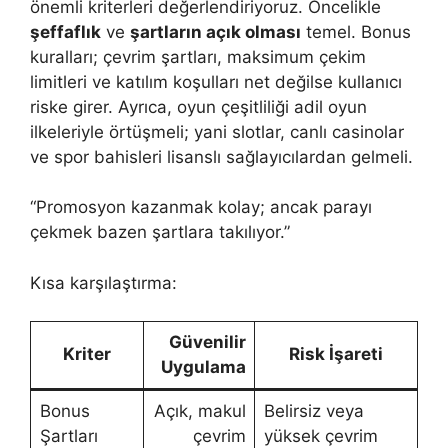
önemli kriterleri değerlendiriyoruz. Öncelikle
şeffaflık
ve
şartların açık olması
temel. Bonus
kuralları; çevrim şartları, maksimum çekim
limitleri ve katılım koşulları net değilse kullanıcı
riske girer. Ayrıca, oyun çeşitliliği adil oyun
ilkeleriyle örtüşmeli; yani slotlar, canlı casinolar
ve spor bahisleri lisanslı sağlayıcılardan gelmeli.
“Promosyon kazanmak kolay; ancak parayı
çekmek bazen şartlara takılıyor.”
Kısa karşılaştırma:
Güvenilir
Kriter
Risk İşareti
Uygulama
Bonus
Açık, makul
Belirsiz veya
Şartları
çevrim
yüksek çevrim