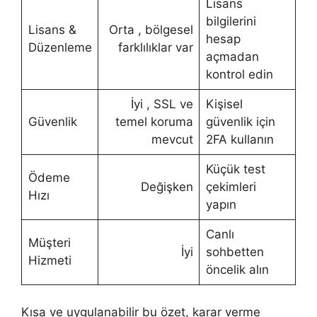
Lisans
bilgilerini
Lisans &
Orta , bölgesel
hesap
Düzenleme
farklılıklar var
açmadan
kontrol edin
İyi , SSL ve
Kişisel
Güvenlik
temel koruma
güvenlik için
mevcut
2FA kullanın
Küçük test
Ödeme
Değişken
çekimleri
Hızı
yapın
Canlı
Müşteri
İyi
sohbetten
Hizmeti
öncelik alın
Kısa ve uygulanabilir bu özet, karar verme