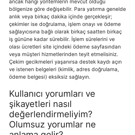
ancak hangi yöntemlerin mevcut olduğu
bölgenize göre değişebilir. Para yatırma genelde
anlık veya birkaç dakika içinde gerçekleşir;
çekimler ise doğrulama, işlem onayı ve ödeme
sağlayıcısına bağlı olarak birkaç saatten birkaç
iş gününe kadar sürebilir. İşlem sürelerini ve
olası ücretleri site içindeki ödeme sayfasından
veya müşteri hizmetlerinden teyit etmelisiniz.
Çekim gecikmeleri yaşanırsa destek kaydı açın
ve istenen belgeleri (kimlik, adres doğrulama,
ödeme belgesi) eksiksiz sağlayın.
Kullanıcı yorumları ve
şikayetleri nasıl
değerlendirmeliyim?
Olumsuz yorumlar ne
anlama gelir?