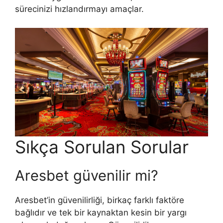
sürecinizi hızlandırmayı amaçlar.
Sıkça Sorulan Sorular
Aresbet güvenilir mi?
Aresbet’in güvenilirliği, birkaç farklı faktöre
bağlıdır ve tek bir kaynaktan kesin bir yargı