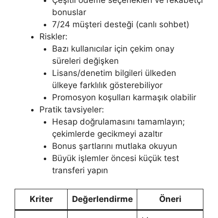
bonuslar
7/24 müşteri desteği (canlı sohbet)
Riskler:
Bazı kullanıcılar için çekim onay
süreleri değişken
Lisans/denetim bilgileri ülkeden
ülkeye farklılık gösterebiliyor
Promosyon koşulları karmaşık olabilir
Pratik tavsiyeler:
Hesap doğrulamasını tamamlayın;
çekimlerde gecikmeyi azaltır
Bonus şartlarını mutlaka okuyun
Büyük işlemler öncesi küçük test
transferi yapın
Kriter
Değerlendirme
Öneri