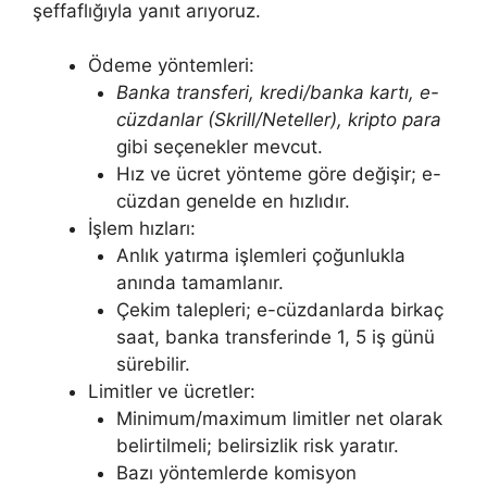
şeffaflığıyla yanıt arıyoruz.
Ödeme yöntemleri:
Banka transferi, kredi/banka kartı, e-
cüzdanlar (Skrill/Neteller), kripto para
gibi seçenekler mevcut.
Hız ve ücret yönteme göre değişir; e-
cüzdan genelde en hızlıdır.
İşlem hızları:
Anlık yatırma işlemleri çoğunlukla
anında tamamlanır.
Çekim talepleri; e-cüzdanlarda birkaç
saat, banka transferinde 1, 5 iş günü
sürebilir.
Limitler ve ücretler:
Minimum/maximum limitler net olarak
belirtilmeli; belirsizlik risk yaratır.
Bazı yöntemlerde komisyon